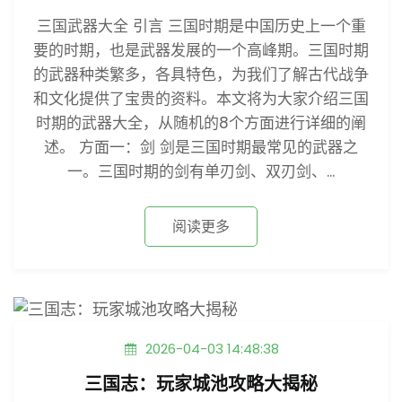
三国武器大全 引言 三国时期是中国历史上一个重
要的时期，也是武器发展的一个高峰期。三国时期
的武器种类繁多，各具特色，为我们了解古代战争
和文化提供了宝贵的资料。本文将为大家介绍三国
时期的武器大全，从随机的8个方面进行详细的阐
述。 方面一：剑 剑是三国时期最常见的武器之
一。三国时期的剑有单刃剑、双刃剑、...
阅读更多
2026-04-03 14:48:38
三国志：玩家城池攻略大揭秘