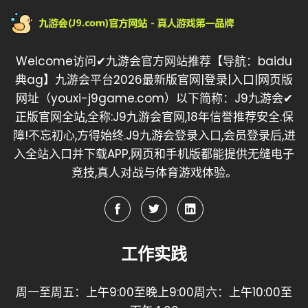
Welcome访问✔九游会官方网站推荐【导航：baidu
典ag】九游会平台2026最新版官网|登录|入口|网页版
网址（youxi-j9game.com）以下简称：J9九游会✔
正版官网全站,全称:J9九游会官网,18年信誉推荐安全.保
障!不忘初心,方得始终.J9九游会登录入口,会员登录后,进
入全站入口并下载APP,网页和手机版都能提供无缝电子
竞技,真人对战与体育游戏体验。
工作实践
周一至周五：上午9:00至晚上9:00周六：上午10:00至