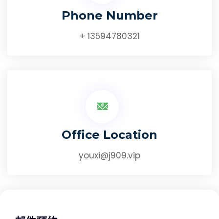
Phone Number
+ 13594780321
Office Location
youxi@j909.vip