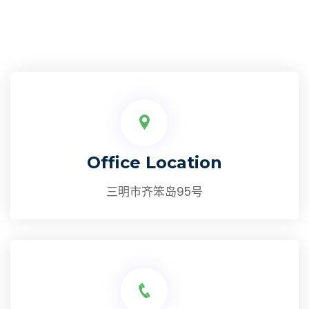
Office Location
三明市齐笨岛95号