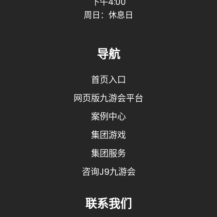
下午4:00
周日：休息日
导航
首页入口
网页版九游会平台
案例中心
集团游戏
集团服务
咨询J9九游会
联系我们