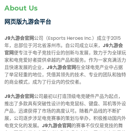
About Us
网页版九游会平台
J9九游会官网
公司（Esports Heroes Inc.）成立于2015
年，总部位于河北省涿州市。自公司成立以来，
J9九游会
官网
便专注于电子竞技行业的创新与发展，致力于为全球玩
家和电竞爱好者提供卓越的产品和服务。作为一家充满活力
且快速发展的企业，
J9九游会官网
在全球电竞产业中占据
了举足轻重的地位，凭借其领先的技术、专业的团队和独特
的商业模式，成为了行业内的佼佼者。
J9九游会官网
公司最初以打造顶级电竞硬件产品为起点，
推出了多款具有突破性设计的电竞鼠标、键盘、耳机等外设
产品，迅速获得了市场的高度认可。随着产品线的不断扩
展，公司逐步涉足电竞赛事的策划与举办，积极推动国内外
电竞文化的发展。
J9九游会官网
的赛事不仅仅是竞技的舞