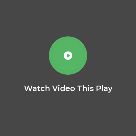
Watch Video This Play