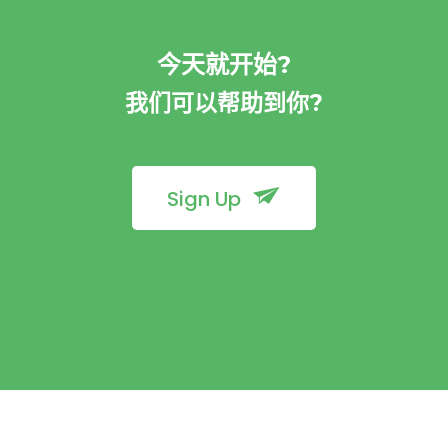
今天就开始?
我们可以帮助到你?
Sign Up