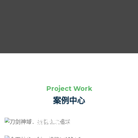
Project Work
案例中心
刀剑神域：技能点之追求