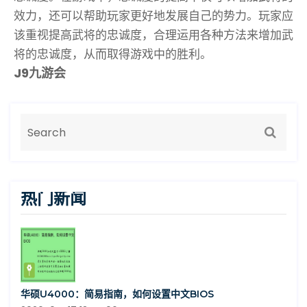
效力，还可以帮助玩家更好地发展自己的势力。玩家应
该重视提高武将的忠诚度，合理运用各种方法来增加武
将的忠诚度，从而取得游戏中的胜利。
J9九游会
热门新闻
华硕U4000：简易指南，如何设置中文BIOS