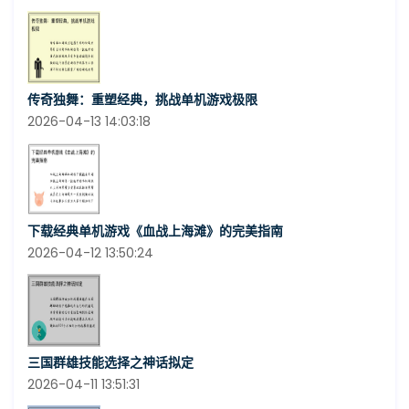
传奇独舞：重塑经典，挑战单机游戏极限
2026-04-13 14:03:18
下载经典单机游戏《血战上海滩》的完美指南
2026-04-12 13:50:24
三国群雄技能选择之神话拟定
2026-04-11 13:51:31