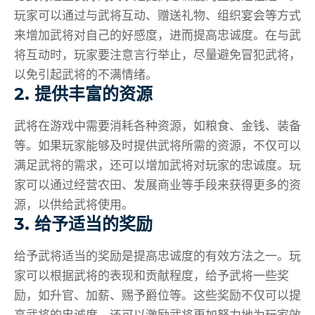
玩家可以通过与武将互动、赠送礼物、组织宴会等方式
来增加武将对自己的好感度，进而提高忠诚度。在与武
将互动时，玩家要注意言行举止，尽量避免冒犯武将，
以免引起武将的不满情绪。
2. 提供丰富的资源
武将在游戏中需要消耗各种资源，如粮食、金钱、装备
等。如果玩家能够及时提供武将所需的资源，不仅可以
满足武将的需求，还可以增加武将对玩家的忠诚度。玩
家可以通过经营农田、发展商业等手段来获得更多的资
源，以供给武将使用。
3. 给予适当的奖励
给予武将适当的奖励是提高忠诚度的有效方法之一。玩
家可以根据武将的表现和贡献程度，给予武将一些奖
励，如升官、加薪、赐予爵位等。这些奖励不仅可以提