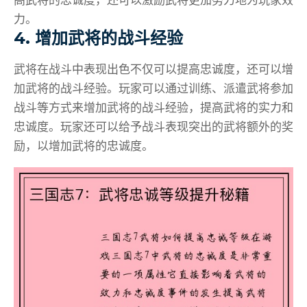
高武将的忠诚度，还可以激励武将更加努力地为玩家效
力。
4. 增加武将的战斗经验
武将在战斗中表现出色不仅可以提高忠诚度，还可以增
加武将的战斗经验。玩家可以通过训练、派遣武将参加
战斗等方式来增加武将的战斗经验，提高武将的实力和
忠诚度。玩家还可以给予战斗表现突出的武将额外的奖
励，以增加武将的忠诚度。