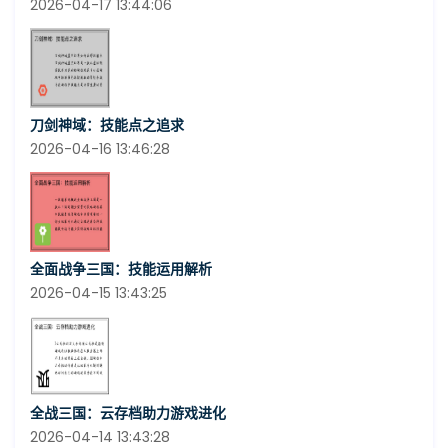
2026-04-17 13:44:06
刀剑神域：技能点之追求
2026-04-16 13:46:28
全面战争三国：技能运用解析
2026-04-15 13:43:25
全战三国：云存档助力游戏进化
2026-04-14 13:43:28