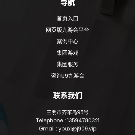
导航
首页入口
网页版九游会平台
案例中心
集团游戏
集团服务
咨询J9九游会
联系我们
三明市齐笨岛95号
Telephone : 13594780321
Gmail : youxi@j909.vip