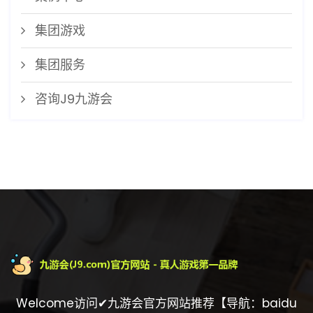
集团游戏
集团服务
咨询J9九游会
Welcome访问✔九游会官方网站推荐【导航：baidu