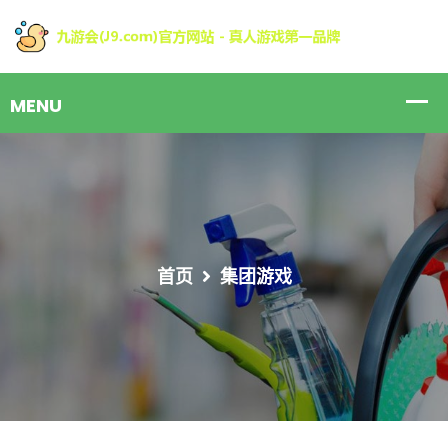
首页
集团游戏