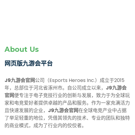
About Us
网页版九游会平台
J9九游会官网
公司（Esports Heroes Inc.）成立于2015
年，总部位于河北省涿州市。自公司成立以来，
J9九游会
官网
便专注于电子竞技行业的创新与发展，致力于为全球玩
家和电竞爱好者提供卓越的产品和服务。作为一家充满活力
且快速发展的企业，
J9九游会官网
在全球电竞产业中占据
了举足轻重的地位，凭借其领先的技术、专业的团队和独特
的商业模式，成为了行业内的佼佼者。