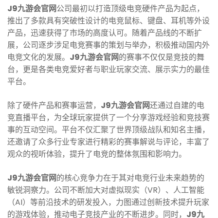
J9九游会官网
公司最初以打造顶级电竞硬件产品为起点，
推出了多款具有突破性设计的电竞鼠标、键盘、耳机等外设
产品，迅速获得了市场的高度认可。随着产品线的不断扩
展，公司逐步涉足电竞赛事的策划与举办，积极推动国内外
电竞文化的发展。
J9九游会官网
的赛事不仅仅是竞技的舞
台，更是各类电竞爱好者与职业玩家交流、展示实力的最佳
平台。
除了硬件产品和赛事运营，
J9九游会官网
还通过自建的电
竞直播平台，为全球玩家提供了一个分享游戏经验和竞技赛
事的互动空间。平台不仅汇聚了世界顶级战队和知名主播，
还邀请了众多行业专家进行精彩的赛事解说与评论，丰富了
观众的视听体验，提升了电竞的整体氛围和影响力。
J9九游会官网
的核心竞争力在于其对电竞行业未来趋势的
敏锐洞察力。公司不断加大对虚拟现实（VR）、人工智能
（AI）等前沿技术的研发投入，力图通过创新技术提升玩家
的游戏体验，推动电子竞技产业的不断进步。同时，
J9九