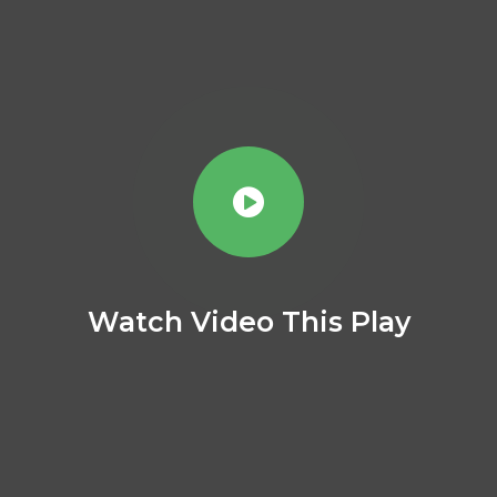
Watch Video This Play