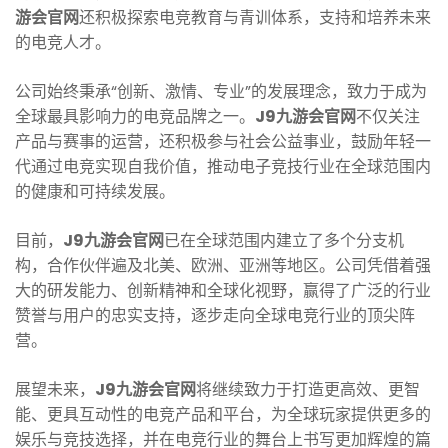
游会官网
还积极探索电竞教育与青训体系，支持和培养未来
的电竞人才。
公司始终秉承“创新、激情、专业”的发展理念，致力于成为
全球最具影响力的电竞品牌之一。
J9九游会官网
不仅关注
产品与赛事的运营，还积极参与社会公益事业，鼓励年轻一
代通过电竞实现自我价值，推动电子竞技行业在全球范围内
的健康和可持续发展。
目前，
J9九游会官网
已在全球范围内建立了多个分支机
构，合作伙伴遍及北美、欧洲、亚洲等地区。公司凭借着强
大的研发能力、创新精神和全球化视野，赢得了广泛的行业
赞誉与用户的忠实支持，逐步走向全球电竞行业的顶尖阵
营。
展望未来，
J9九游会官网
将继续致力于打造更高效、更智
能、更具互动性的电竞产品和平台，为全球玩家提供更多的
娱乐与竞技选择，并在电竞行业的舞台上书写更加辉煌的篇